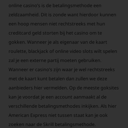
online casino’s is de betalingsmethode een
zeldzaamheid. Dit is zonde want hierdoor kunnen
een hoop mensen niet rechtstreeks met hun
creditcard geld storten bij het casino om te
gokken. Wanneer je als eigenaar van de kaart
roulette, blackjack of online video slots wilt spelen
zal je een externe partij moeten gebruiken.
Wanneer er casino’s zijn waar je wel rechtstreeks
met de kaart kunt betalen dan zullen we deze
aanbieders hier vermelden. Op de meeste goksites
kan je voordat je een account aanmaakt al de
verschillende betalingsmethodes inkijken. Als hier
American Express niet tussen staat kan je ook
zoeken naar de Skrill betalingsmethode.