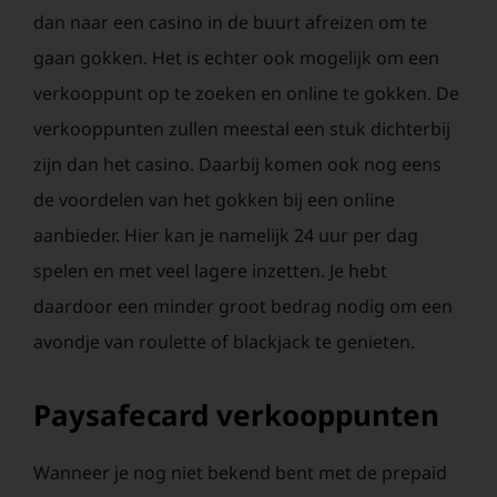
dan naar een casino in de buurt afreizen om te
gaan gokken. Het is echter ook mogelijk om een
verkooppunt op te zoeken en online te gokken. De
verkooppunten zullen meestal een stuk dichterbij
zijn dan het casino. Daarbij komen ook nog eens
de voordelen van het gokken bij een online
aanbieder. Hier kan je namelijk 24 uur per dag
spelen en met veel lagere inzetten. Je hebt
daardoor een minder groot bedrag nodig om een
avondje van roulette of blackjack te genieten.
Paysafecard verkooppunten
Wanneer je nog niet bekend bent met de prepaid