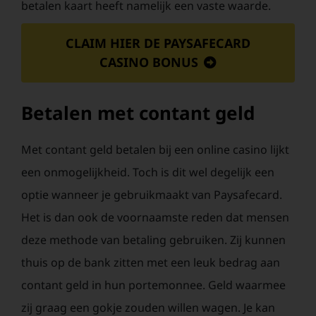
betalen kaart heeft namelijk een vaste waarde.
CLAIM HIER DE PAYSAFECARD
CASINO BONUS
Betalen met contant geld
Met contant geld betalen bij een online casino lijkt
een onmogelijkheid. Toch is dit wel degelijk een
optie wanneer je gebruikmaakt van Paysafecard.
Het is dan ook de voornaamste reden dat mensen
deze methode van betaling gebruiken. Zij kunnen
thuis op de bank zitten met een leuk bedrag aan
contant geld in hun portemonnee. Geld waarmee
zij graag een gokje zouden willen wagen. Je kan