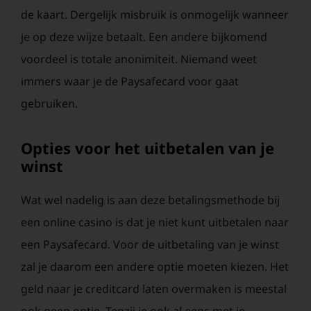
de kaart. Dergelijk misbruik is onmogelijk wanneer
je op deze wijze betaalt. Een andere bijkomend
voordeel is totale anonimiteit. Niemand weet
immers waar je de Paysafecard voor gaat
gebruiken.
Opties voor het uitbetalen van je
winst
Wat wel nadelig is aan deze betalingsmethode bij
een online casino is dat je niet kunt uitbetalen naar
een Paysafecard. Voor de uitbetaling van je winst
zal je daarom een andere optie moeten kiezen. Het
geld naar je creditcard laten overmaken is meestal