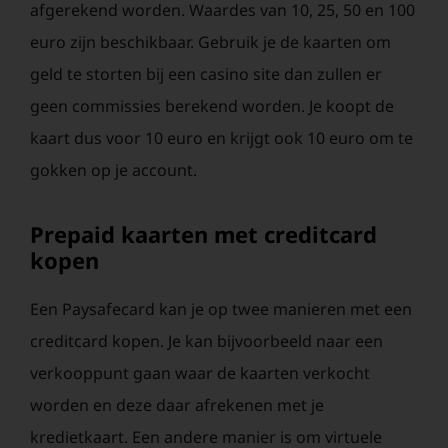
afgerekend worden. Waardes van 10, 25, 50 en 100
euro zijn beschikbaar. Gebruik je de kaarten om
geld te storten bij een casino site dan zullen er
geen commissies berekend worden. Je koopt de
kaart dus voor 10 euro en krijgt ook 10 euro om te
gokken op je account.
Prepaid kaarten met creditcard
kopen
Een Paysafecard kan je op twee manieren met een
creditcard kopen. Je kan bijvoorbeeld naar een
verkooppunt gaan waar de kaarten verkocht
worden en deze daar afrekenen met je
kredietkaart. Een andere manier is om virtuele