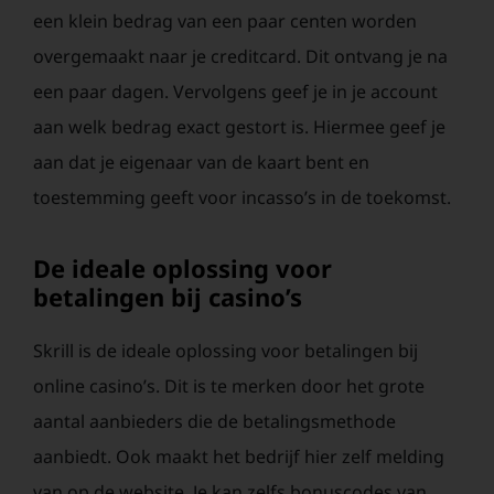
een klein bedrag van een paar centen worden
overgemaakt naar je creditcard. Dit ontvang je na
een paar dagen. Vervolgens geef je in je account
aan welk bedrag exact gestort is. Hiermee geef je
aan dat je eigenaar van de kaart bent en
toestemming geeft voor incasso’s in de toekomst.
De ideale oplossing voor
betalingen bij casino’s
Skrill is de ideale oplossing voor betalingen bij
online casino’s. Dit is te merken door het grote
aantal aanbieders die de betalingsmethode
aanbiedt. Ook maakt het bedrijf hier zelf melding
van op de website. Je kan zelfs bonuscodes van