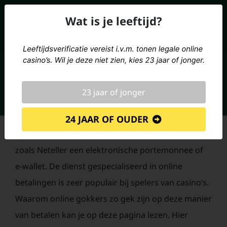
Wat is je leeftijd?
Creditcard casino tips
Skrill casino
Home
»
Skrill casino
23 jaar of jonger
Inhoudsopgave
Betalingen naar casino met Skrill
24 JAAR OF OUDER
Uitbetalen van geld makkelijk en snel
Skrill heette voorheen Moneybookers en is net
zoals Neteller een elektronische portemonnee of
e-wallet. De dienst gespecialiseerd in online
betalingen is zeer populair bij spelers van casino’s.
Waarom online gokkers zo gek zijn op deze manier
van betalen kan je op deze pagina lezen. Hier