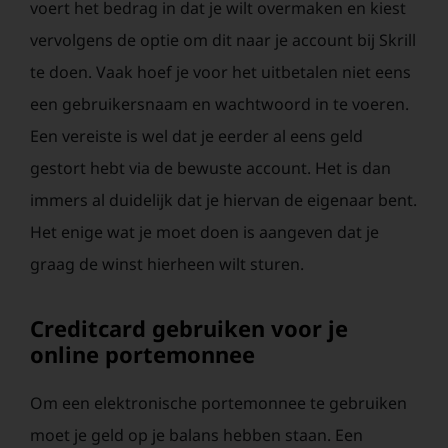
voert het bedrag in dat je wilt overmaken en kiest
vervolgens de optie om dit naar je account bij Skrill
te doen. Vaak hoef je voor het uitbetalen niet eens
een gebruikersnaam en wachtwoord in te voeren.
Een vereiste is wel dat je eerder al eens geld
gestort hebt via de bewuste account. Het is dan
immers al duidelijk dat je hiervan de eigenaar bent.
Het enige wat je moet doen is aangeven dat je
graag de winst hierheen wilt sturen.
Creditcard gebruiken voor je
online portemonnee
Om een elektronische portemonnee te gebruiken
moet je geld op je balans hebben staan. Een